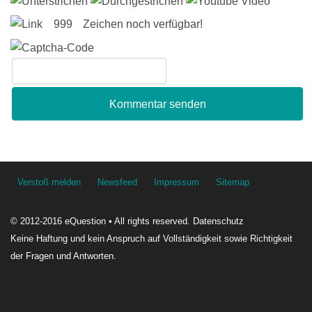
Zeichen noch verfügbar!
Verstoß melden
Newsfeed
Impressum
Sitemap
© 2012-2016 eQuestion • All rights reserved.
Datenschutz
Teilnahme Richtlinien
Datenschutzerklärung
Keine Haftung und kein Anspruch auf Vollständigkeit sowie Richtigkeit
der Fragen und Antworten.