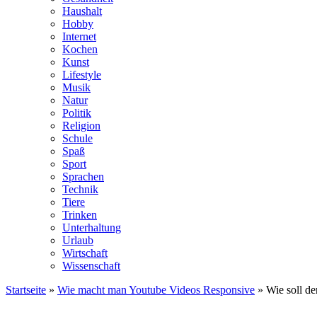
Haushalt
Hobby
Internet
Kochen
Kunst
Lifestyle
Musik
Natur
Politik
Religion
Schule
Spaß
Sport
Sprachen
Technik
Tiere
Trinken
Unterhaltung
Urlaub
Wirtschaft
Wissenschaft
Startseite
»
Wie macht man Youtube Videos Responsive
» Wie soll de